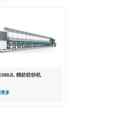
1588JL 精纺纺纱机
读更多