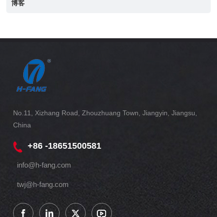
博客
No.11, Xizhang Road, Zhouzhuang Town, Jiangyin, Jiangsu,
China
+86 -18651500581
info@h-fang.com
twj@h-fang.com