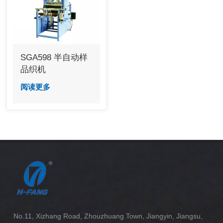
SGA598 半自动样
品织机
阅读更多
No.11, Xizhang Road, Zhouzhuang Town, Jiangyin, Jiangsu,