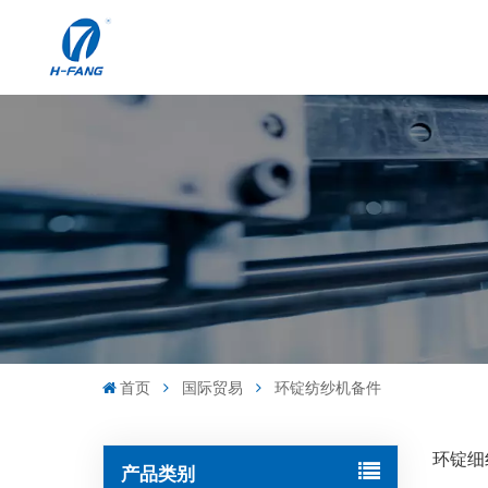
首页
国际贸易
环锭纺纱机备件
环锭细
产品类别