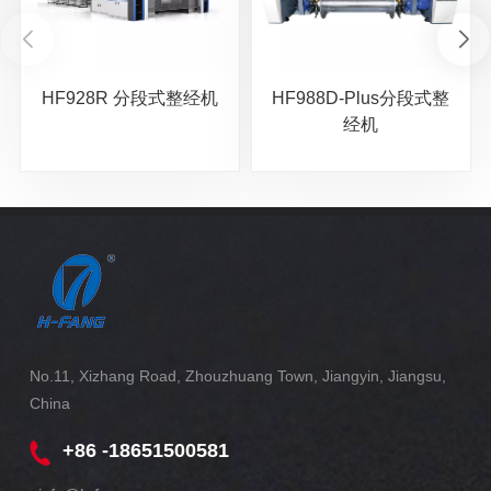
HF928R 分段式整经机
HF988D-Plus分段式整
经机
No.11, Xizhang Road, Zhouzhuang Town, Jiangyin, Jiangsu,
China
+86 -18651500581