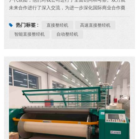
未来合作进行了深入交流，为进一步深化国际商业合作奠
定了坚实基础。 公司董事长吴先生陪同客户参观考察了前
线生产基地。整洁有序的生产环境、智能化的生产设备、
热门标签 :
直接整经机
高速直接整经机
严格的质量控制体系，每一个环节都体现了华峰集团对品
智能直接整经机
自动整经机
质的执着追求。多年来，公司始终以客户需求为导向，不
断提升产品质量，持续增强市场竞争力。在全球经济一体
化和“一带一路”新发展格局的背景下，华峰集团致力于通过
国际互访交流，进一步推进双边贸易和深化合作，实现互
利共赢。 此次参观期间，最引人注目的物品是H-FANG的
高速直接整经机 HFGA128H接下来，我们将详细介绍这套
设备。 这 智能直接扭曲器 HFGA128H 适用于棉、麻、化
纤和混纺纤维。 在配置方面，它具有三大主要优势： 卓越
的压辊性能纱线压辊采用纤维增强塑料制成，这种材料与
纱线具有更好的亲和力，能更好地保护纱线表...