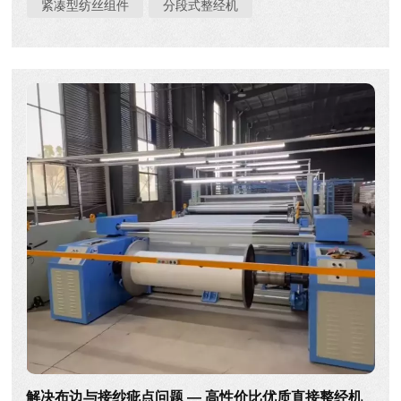
紧凑型纺丝组件
分段式整经机
提前与我们联系！我们将为您预留专属沟通时间，在展会
期间与您进行深入对接，并根据您的实际生产需求提供针
对性的建议和方案。 接下来，让我们简要介绍一下我们的
产品——看看哪一款最吸引您！ 首先是分段式整经机系
列。我们的分段式整经机应用范围广泛。无论您的产品是
服装面料、家纺面料、工业用布或其他面料，我们的设备
都能满足您的需求。从高端机型HF928R到经济实惠的
HF988C-PLUS，总有一款适合您。 接下来是我们的直
接整经机系列。 此外，我们还提供紧凑型纺纱装置、自动
落纱装置及其他相...
解决布边与接纱疵点问题 — 高性价比优质直接整经机