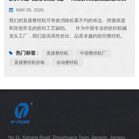
MAY 05, 2026
我们的直接整经机可有效消除松紧不均的布边、拼接痕迹
和其他常见的纺织工艺缺陷。 作为中国专业的纺织机械
龙头工厂，我们提供高性价比、品质卓越的纺织整经机。
该整经机张力稳定，整经精度高，从源头上完美解决纺织
工艺难题，显著提升成品织物质量。 经济高效且性能可
热门标签 :
直接整经机
中国整经机厂
靠，选择我们的直整经机，升级您的纺织品生产。
直接整经机价格
自动整经机
No.11, Xizhang Road, Zhouzhuang Town, Jiangyin, Jiangsu,