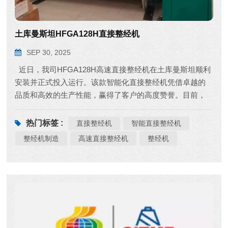
土库曼斯坦HFGA128H直接整经机
SEP 30, 2025
近日，我司HFGA128H高速直接整经机在土库曼斯坦顺利
安装并正式投入运行。该款智能化直接整经机凭借卓越的
品质和高效的生产性能，赢得了客户的高度赞誉。目前，
该整经机运行稳定，助力客户提升纺织生产效率，为其生
产线的高效运行提供了有力支撑。 作为一家深耕纺织
热门标签 :
直接整经机
智能直接整经机
行业的中国整经机制造商，我们由衷欣喜地看到，华方系
整经机制造
高速直接整经机
整经机
列整经设备正走进越来越多国家客户的工厂，以其可靠的
性能有效帮助客户提升生产效率。我们也期待以每一台设
备为载体，让华方的匠心品质和“中国制造”的卓越实力被更
多全球合作伙伴看到和认可！