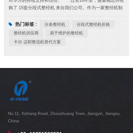
对华方的持续支持和信任。 过去16年里，嘉嘉福总共收
购了 15套分段式整经机 来自我们公司。作为一家整经机制
造商我们非常荣幸能与贵公司建立长期合作关系。 我们所
有的 PLC控制的分条整经机具有性能稳定、效率高、质量
热门标签 :
分条整经机
分段式整经机价格
可靠等特点，一路赢得了嘉嘉福的一致认可。 感谢过去16
整经机供应商
易于维护的整经机
年来的携手共进。我们将继续专注于纺织整经设备的研发
卡尔·迈耶整流机替代方案
和制造，期待未来与嘉嘉福开展更深入的互利共赢合作。
No.11, Xizhang Road, Zhouzhuang Town, Jiangyin, Jiangsu,
China